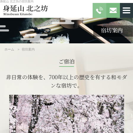
身延山 北之坊の宿坊案内
Minobusan Kitanobo
ホーム
宿坊案内
ご宿泊
非日常の体験を、700年以上の歴史を有する和モダ
ンな宿坊で。