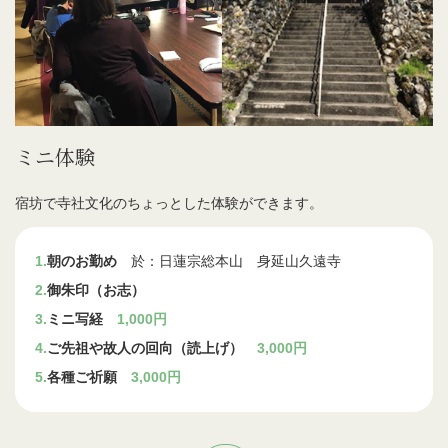
ミニ体験
宿坊で寺社文化のちょっとした体験ができます。
1.
朝のお勤め
於：日蓮宗総本山 身延山久遠寺
2.
御朱印（お志）
3.
ミニ写経
1,000円
4.
ご先祖や故人の回向（読上げ）
3,000円
5.
各種ご祈願
3,000円