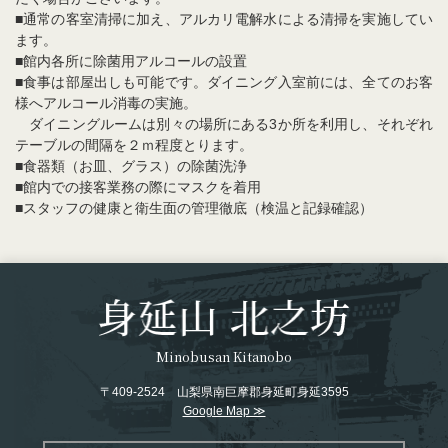
■通常の客室清掃に加え、アルカリ電解水による清掃を実施してい
ます。
■館内各所に除菌用アルコールの設置
■食事は部屋出しも可能です。ダイニング入室前には、全てのお客
様へアルコール消毒の実施。
ダイニングルームは別々の場所にある3か所を利用し、それぞれ
テーブルの間隔を２ｍ程度とります。
■食器類（お皿、グラス）の除菌洗浄
■館内での接客業務の際にマスクを着用
■スタッフの健康と衛生面の管理徹底（検温と記録確認）
Minobusan Kitanobo
〒409-2524 山梨県南巨摩郡身延町身延3595
Google Map ≫